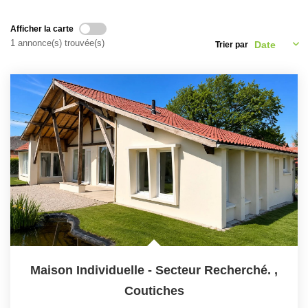
Nous Rejoindre
Nos Partenaires
Afficher la carte
1 annonce(s) trouvée(s)
Trier par
Nos Actualités
Avis Clients
CONTACT
Maison Individuelle - Secteur Recherché.
,
Coutiches