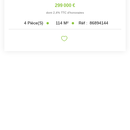
299 000 €
dont 2,4% TTC d'honoraires
114
M²
Réf :
86894144
4
Pièce(s)