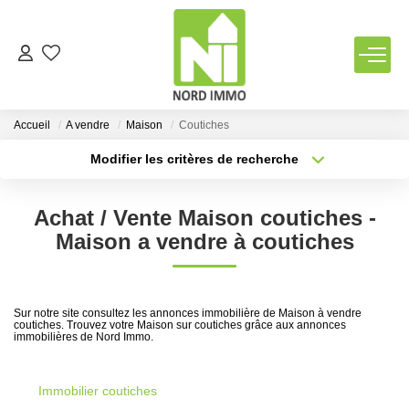
VENTES
Accueil
A vendre
Maison
Coutiches
LOCATIONS
Modifier les critères de recherche
Type de transaction
Localisation
Acheter
Localisation
TERRAINS
Achat / Vente Maison coutiches -
Type de bien
Sélectionnez...
Surface min
Maison a vendre à coutiches
ESTIMATION
Plus de critères
Budget max
NOTRE AGENCE
Sur notre site consultez les annonces immobilière de Maison à vendre
coutiches. Trouvez votre Maison sur coutiches grâce aux annonces
Créer une alerte
immobilières de Nord Immo.
Qui Sommes Nous
Notre Équipe
Immobilier coutiches