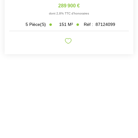
289 900 €
dont 2,8% TTC d'honoraires
151
M²
Réf :
87124099
5
Pièce(s)