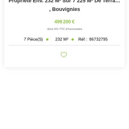
Propriété Env. 232 M² Sur 7 225 M² De Terrain – Bouvignies
,
Bouvignies
499 200 €
dont 4% TTC d'honoraires
232
M²
Réf :
86732795
7
Pièce(s)