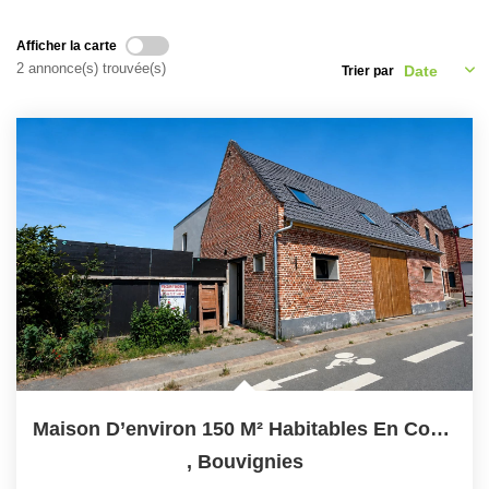
Nous Rejoindre
Nos Partenaires
Afficher la carte
2 annonce(s) trouvée(s)
Trier par
Nos Actualités
Avis Clients
CONTACT
Maison D’environ 150 M² Habitables En Cours De Rénovation...
,
Bouvignies