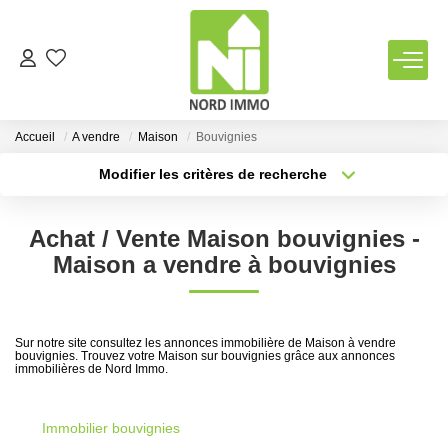
VENTES
Accueil
A vendre
Maison
Bouvignies
LOCATIONS
Modifier les critères de recherche
Type de transaction
Localisation
Acheter
Localisation
TERRAINS
Achat / Vente Maison bouvignies -
Type de bien
Sélectionnez...
Surface min
Maison a vendre à bouvignies
ESTIMATION
Plus de critères
Budget max
NOTRE AGENCE
Sur notre site consultez les annonces immobilière de Maison à vendre
bouvignies. Trouvez votre Maison sur bouvignies grâce aux annonces
Créer une alerte
immobilières de Nord Immo.
Qui Sommes Nous
Notre Équipe
Immobilier bouvignies