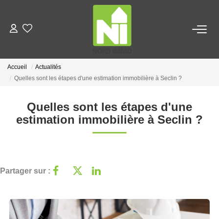
VENTES
Accueil
Actualités
LOCATIONS
Quelles sont les étapes d'une estimation immobilière à Seclin ?
Quelles sont les étapes d'une
TERRAINS
estimation immobilière à Seclin ?
ESTIMATION
NOTRE AGENCE
Partager sur :
Qui Sommes Nous
Notre Équipe
Nous Rejoindre