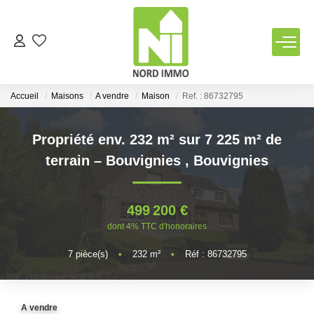
VENTES
Accueil
Maisons
A vendre
Maison
Ref. : 86732795
LOCATIONS
Propriété env. 232 m² sur 7 225 m² de
TERRAINS
terrain – Bouvignies
,
Bouvignies
ESTIMATION
499 200 €
dont 4% TTC d'honoraires
NOTRE AGENCE
7
pièce(s)
•
232
m²
•
Réf : 86732795
Qui Sommes Nous
Notre Équipe
A vendre