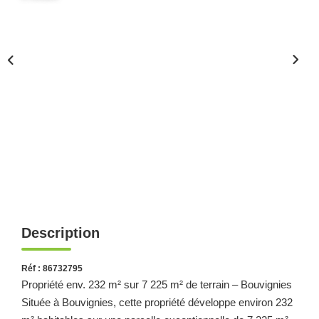
Nous Rejoindre
Nos Partenaires
Nos Actualités
Avis Clients
CONTACT
Description
Réf : 86732795
Propriété env. 232 m² sur 7 225 m² de terrain – Bouvignies
Située à Bouvignies, cette propriété développe environ 232