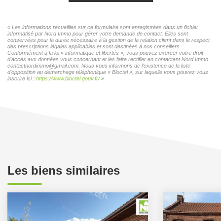
« Les informations recueillies sur ce formulaire sont enregistrées dans un fichier
informatisé par Nord Immo pour gérer votre demande de contact. Elles sont
conservées pour la durée nécessaire à la gestion de la relation client dans le respect
des prescriptions légales applicables et sont destinées à nos conseillers
Conformément à la loi « informatique et libertés », vous pouvez exercer votre droit
d'accès aux données vous concernant et les faire rectifier en contactant Nord Immo
contactnordimmo@gmail.com. Nous vous informons de l'existence de la liste
d'opposition au démarchage téléphonique « Bloctel », sur laquelle vous pouvez vous
inscrire ici :
https://www.bloctel.gouv.fr/
»
Les biens similaires