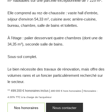
m² habitables sur une parcelle exceptionnelle de 7 225 m².
Elle comprend au rez-de-chaussée : vaste hall d’entrée,
séjour d'environ 54,33 m², cuisine avec arrière-cuisine,
bureau, chambre, salle de bains et toilettes.
À l’étage : palier desservant quatre chambres (dont une de
34,35 m²), seconde salle de bains.
Sous-sol complet.
Le bien nécessite des travaux de rénovation, mais offre des
volumes rares et un foncier particulièrement recherché sur
le secteur.
** 499 200 €
honoraires inclus
|
|
480 000 €
hors honoraires
Honoraires :
4.00% TTC à la charge de l'acquéreur
Nos honoraires
Nous contacter