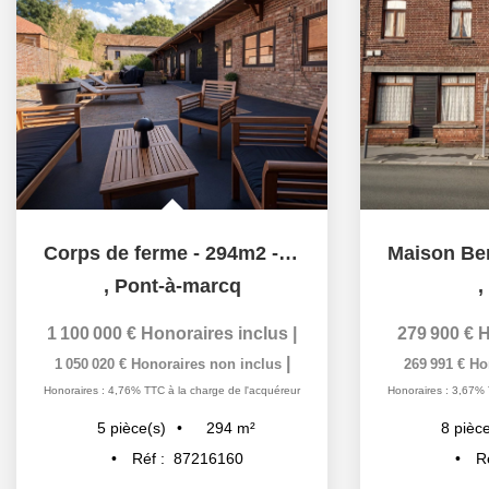
Corps de ferme - 294m2 - Terrain 6000m2
,
Pont-à-marcq
,
1 100 000 €
Honoraires inclus
|
279 900 €
H
|
1 050 020 €
Honoraires non inclus
269 991 €
Ho
Honoraires : 4,76% TTC à la charge de l'acquéreur
Honoraires : 3,67% 
294
m²
5
pièce(s)
8
pièce
Réf :
87216160
R