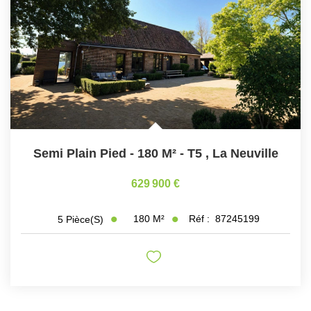
Nous Rejoindre
Nos Partenaires
Nos Actualités
Avis Clients
CONTACT
Semi Plain Pied - 180 M² - T5
,
La Neuville
629 900 €
180
M²
Réf :
87245199
5
Pièce(s)