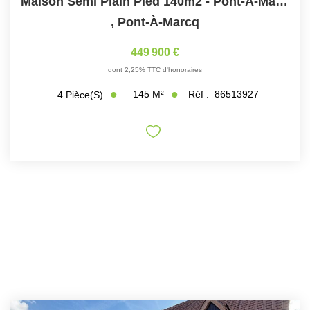
Maison Semi Plain Pied 140m2 - Pont-À-Marcq - T4
,
Pont-À-Marcq
449 900 €
dont 2,25% TTC d'honoraires
145
M²
Réf :
86513927
4
Pièce(s)