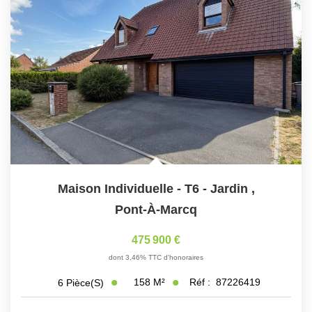
Maison Individuelle - T6 - Jardin
,
Pont-À-Marcq
475 900 €
dont 3,46% TTC d'honoraires
158
M²
Réf :
87226419
6
Pièce(s)