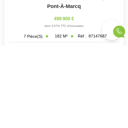
Pont-À-Marcq
499 900 €
dont 3,07% TTC d'honoraires
182
M²
Réf :
87147687
7
Pièce(s)