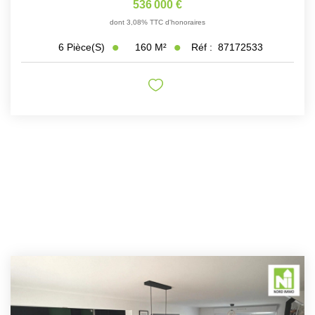
536 000 €
dont 3,08% TTC d'honoraires
160
M²
Réf :
87172533
6
Pièce(s)