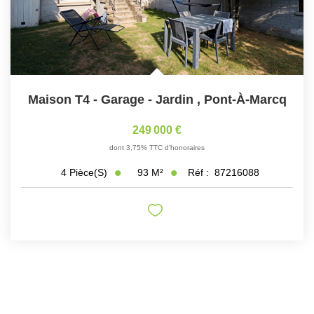
Maison T4 - Garage - Jardin
,
Pont-À-Marcq
249 000 €
dont 3,75% TTC d'honoraires
93
M²
Réf :
87216088
4
Pièce(s)