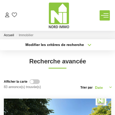
VENTES
Accueil
Immobilier
LOCATIONS
Modifier les critères de recherche
Type de transaction
Localisation
Acheter
Localisation
TERRAINS
Recherche avancée
Type de bien
Sélectionnez...
Surface min
ESTIMATION
Plus de critères
Budget max
Afficher la carte
NOTRE AGENCE
83 annonce(s) trouvée(s)
Trier par
Créer une alerte
Qui Sommes Nous
Notre Équipe