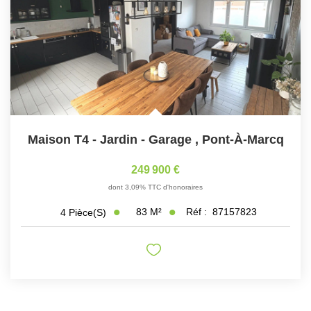
Maison T4 - Jardin - Garage
,
Pont-À-Marcq
249 900 €
dont 3,09% TTC d'honoraires
83
M²
Réf :
87157823
4
Pièce(s)