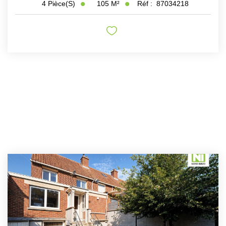
105
M²
Réf :
87034218
4
Pièce(s)