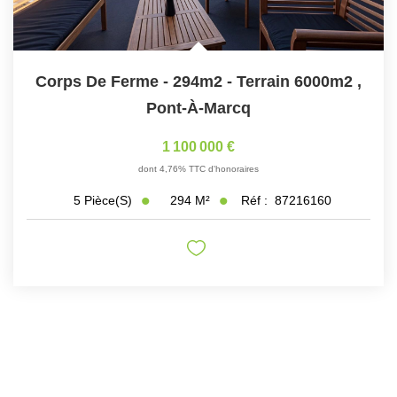
Corps De Ferme - 294m2 - Terrain 6000m2
,
Pont-À-Marcq
1 100 000 €
dont 4,76% TTC d'honoraires
294
M²
Réf :
87216160
5
Pièce(s)