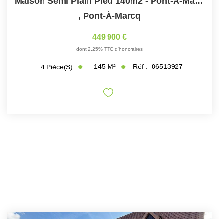
Maison Semi Plain Pied 140m2 - Pont-À-Marcq - T4
,
Pont-À-Marcq
449 900 €
dont 2,25% TTC d'honoraires
145
M²
Réf :
86513927
4
Pièce(s)