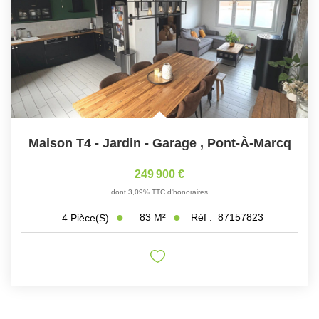
Maison T4 - Jardin - Garage
,
Pont-À-Marcq
249 900 €
dont 3,09% TTC d'honoraires
83
M²
Réf :
87157823
4
Pièce(s)