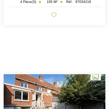
105
M²
Réf :
87034218
4
Pièce(s)