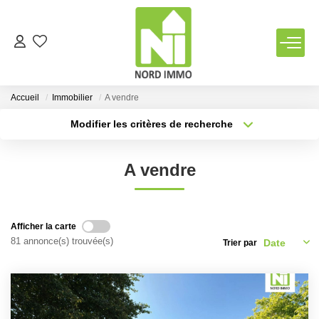
VENTES
Accueil
Immobilier
A vendre
LOCATIONS
Modifier les critères de recherche
Type de transaction
Localisation
Acheter
Localisation
TERRAINS
A vendre
Type de bien
Sélectionnez...
Surface min
ESTIMATION
Plus de critères
Budget max
Afficher la carte
NOTRE AGENCE
81 annonce(s) trouvée(s)
Trier par
Créer une alerte
Qui Sommes Nous
Notre Équipe