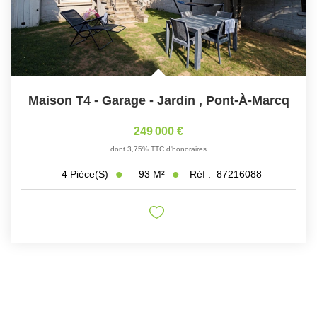
Maison T4 - Garage - Jardin
,
Pont-À-Marcq
249 000 €
dont 3,75% TTC d'honoraires
93
M²
Réf :
87216088
4
Pièce(s)