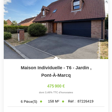
Maison Individuelle - T6 - Jardin
,
Pont-À-Marcq
475 900 €
dont 3,46% TTC d'honoraires
158
M²
Réf :
87226419
6
Pièce(s)