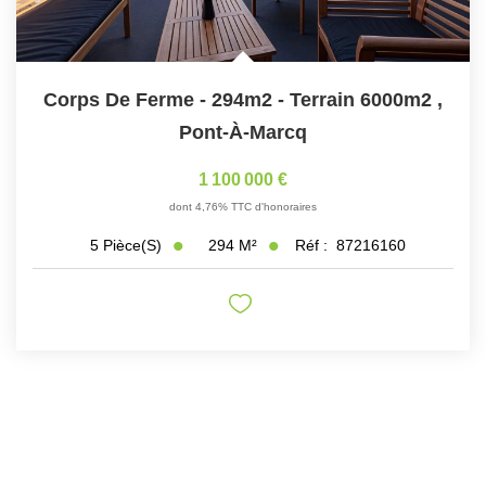
Corps De Ferme - 294m2 - Terrain 6000m2
,
Pont-À-Marcq
1 100 000 €
dont 4,76% TTC d'honoraires
294
M²
Réf :
87216160
5
Pièce(s)