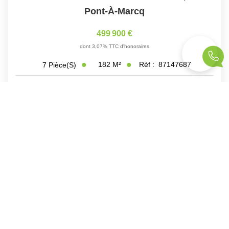
Pont-À-Marcq
499 900 €
dont 3,07% TTC d'honoraires
182
M²
Réf :
87147687
7
Pièce(s)