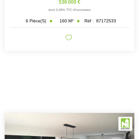
536 000 €
dont 3,08% TTC d'honoraires
160
M²
Réf :
87172533
6
Pièce(s)